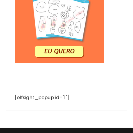
[elfsight_popup id="1"]