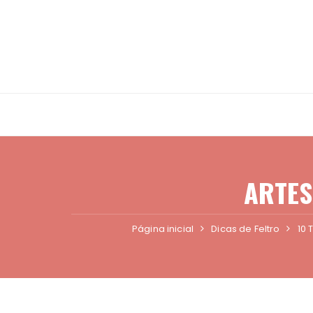
Ir
para
o
conteúdo
ARTES
Página inicial
Dicas de Feltro
10 