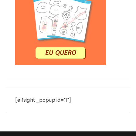
[elfsight_popup id="1"]