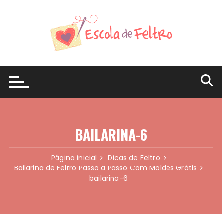
Ir
para
o
conteúdo
BAILARINA-6
Página inicial
Dicas de Feltro
Bailarina de Feltro Passo a Passo Com Moldes Grátis
bailarina-6