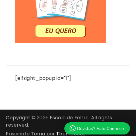
[elfsight_popup id="1"]
Copyright © 2026 Escola de Feltro. All rights
reserved.
Dúvidas? Fale Conosco
Fascinate Tema por
Themebeez