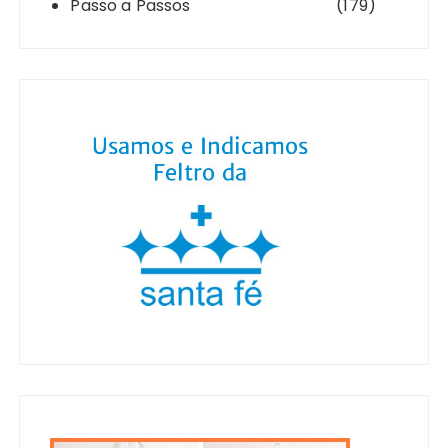
Passo a Passos
(179)