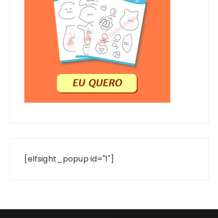
[elfsight_popup id="1"]