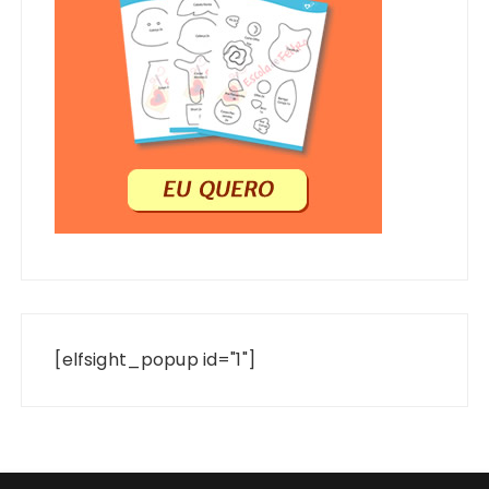
[elfsight_popup id="1"]