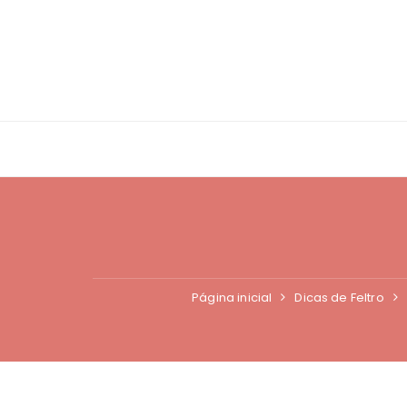
Ir
para
o
conteúdo
Página inicial
Dicas de Feltro