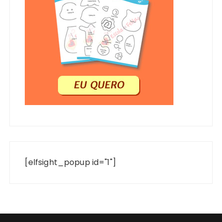
[elfsight_popup id="1"]