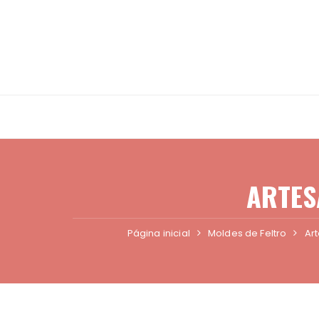
Ir
para
o
conteúdo
ARTES
Página inicial
Moldes de Feltro
Ar