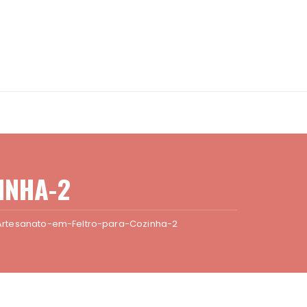
INHA-2
Artesanato-em-Feltro-para-Cozinha-2