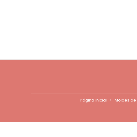
Ir
para
o
conteúdo
Página inicial
Moldes de 