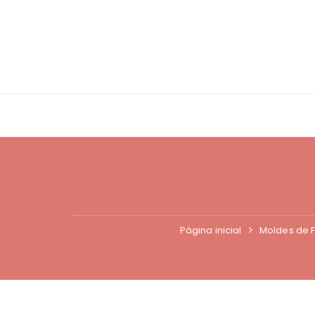
Ir
para
o
conteúdo
Página inicial
Moldes de F