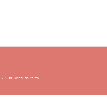
bruxinha-de-feltro-16
is