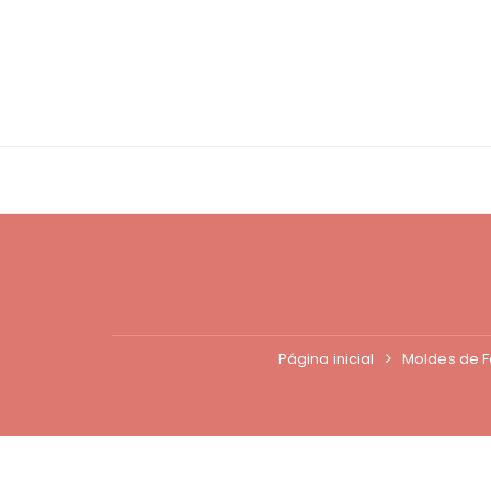
Ir
para
o
conteúdo
Página inicial
Moldes de F