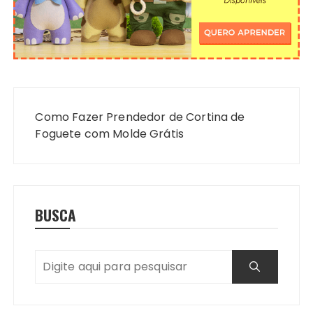
Navegação
de
Como Fazer Prendedor de Cortina de
Post
Foguete com Molde Grátis
BUSCA