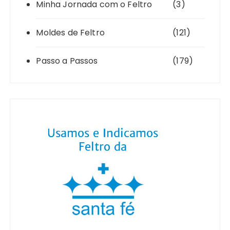
Minha Jornada com o Feltro
(3)
Moldes de Feltro
(121)
Passo a Passos
(179)