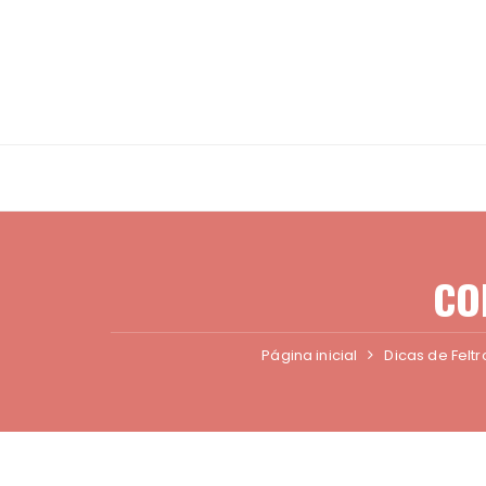
Ir
para
o
conteúdo
CO
Página inicial
Dicas de Feltr