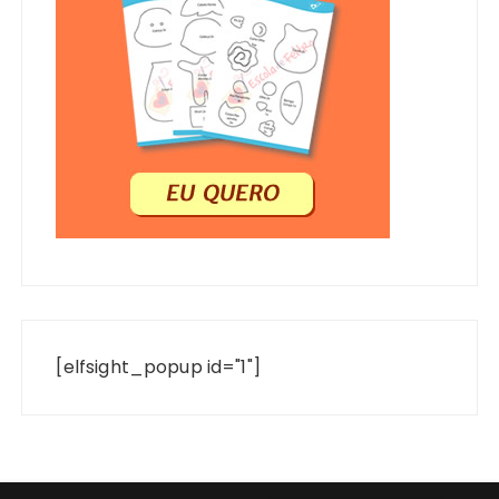
[elfsight_popup id="1"]