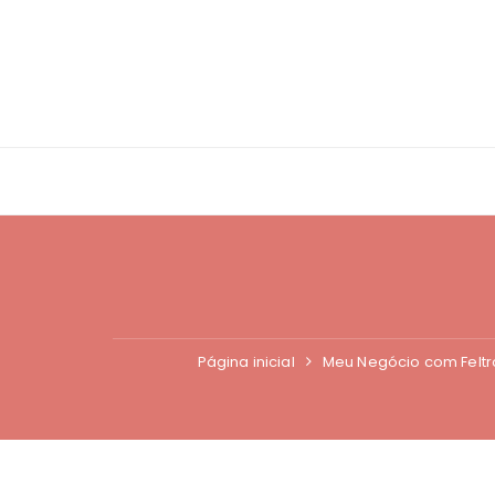
Ir
para
o
conteúdo
Página inicial
Meu Negócio com Feltr