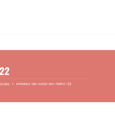
-22
enfeites-de-natal-em-feltro-22
Grátis