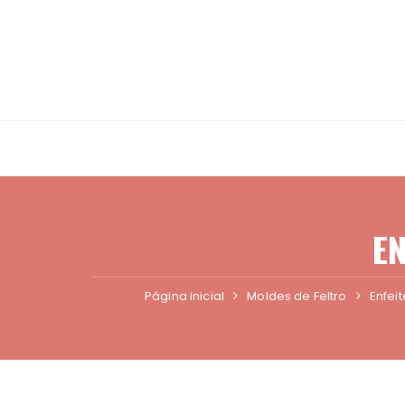
Ir
para
o
conteúdo
EN
Página inicial
Moldes de Feltro
Enfei