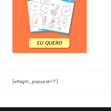
[elfsight_popup id="1"]