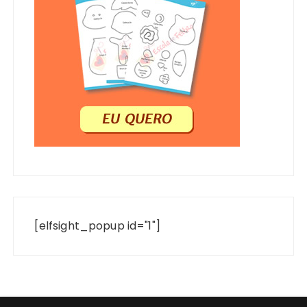
[elfsight_popup id="1"]