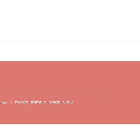
molde-flamula_page-0002
inho