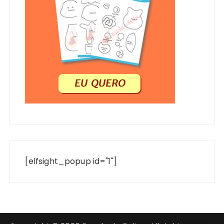
[elfsight_popup id="1"]