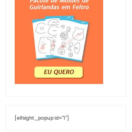
[elfsight_popup id="1"]