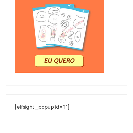
[elfsight_popup id="1"]