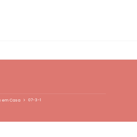
07-3-1
eu em Casa