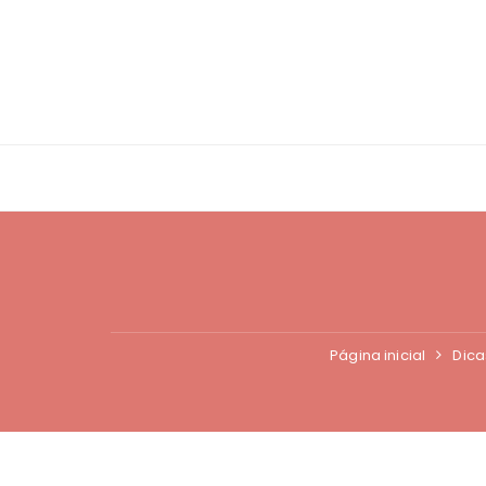
Ir
para
o
conteúdo
Página inicial
Dica