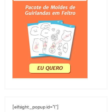
[elfsight_popup id="1"]