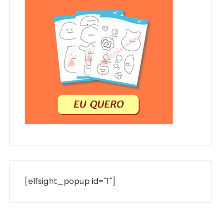
[elfsight_popup id="1"]