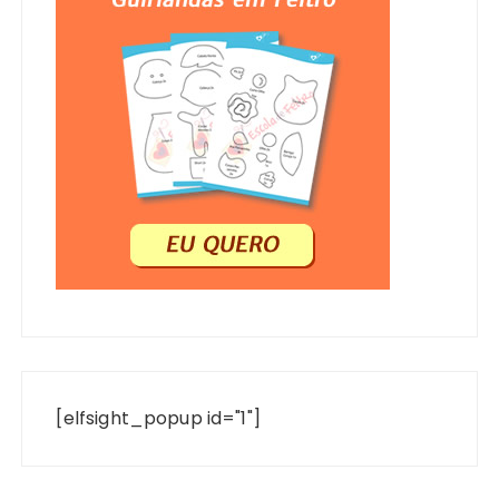
[elfsight_popup id="1"]