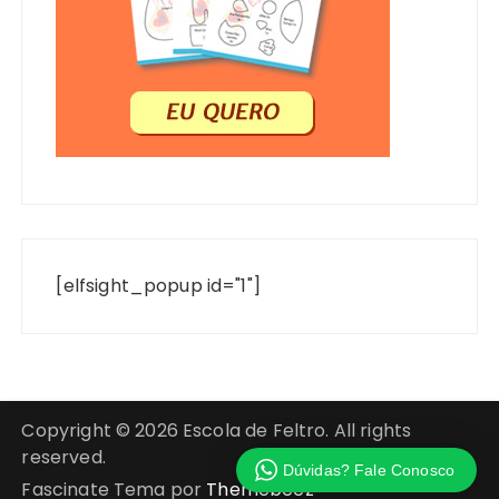
[elfsight_popup id="1"]
Copyright © 2026 Escola de Feltro. All rights
reserved.
Dúvidas? Fale Conosco
Fascinate Tema por
Themebeez