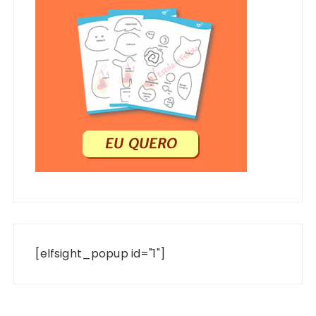
[elfsight_popup id="1"]