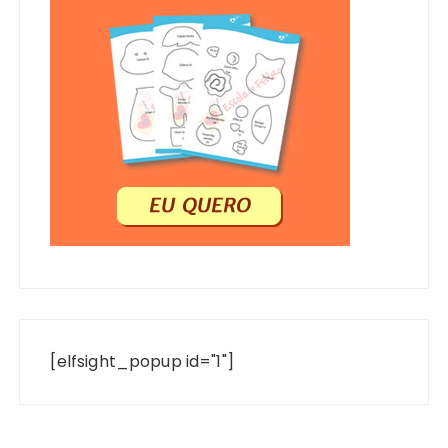
[elfsight_popup id="1"]