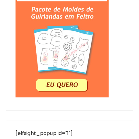
[elfsight_popup id="1"]