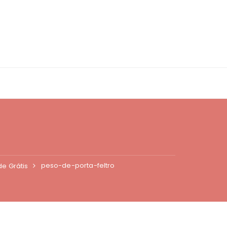
peso-de-porta-feltro
e Grátis