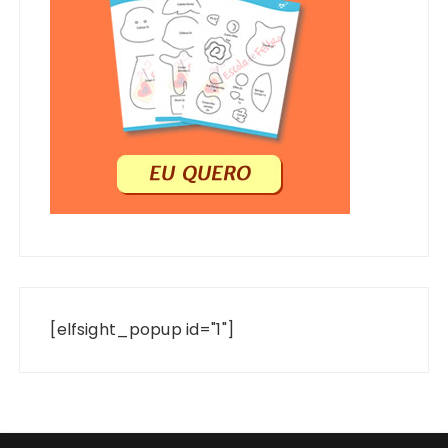
[elfsight_popup id="1"]