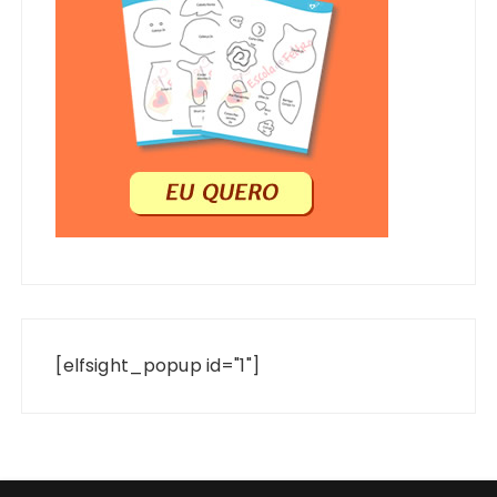
[elfsight_popup id="1"]