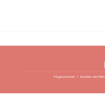
Ir
para
o
conteúdo
Página inicial
Moldes de Feltr