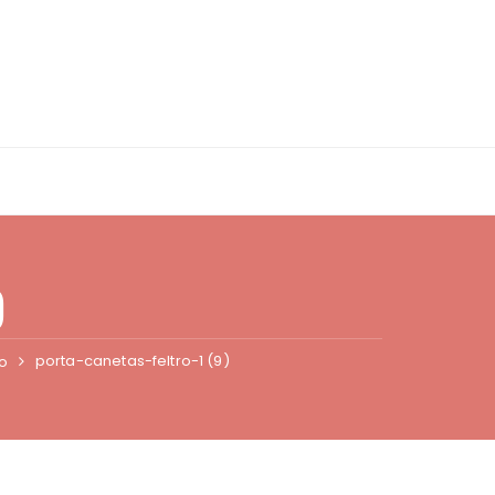
)
porta-canetas-feltro-1 (9)
o