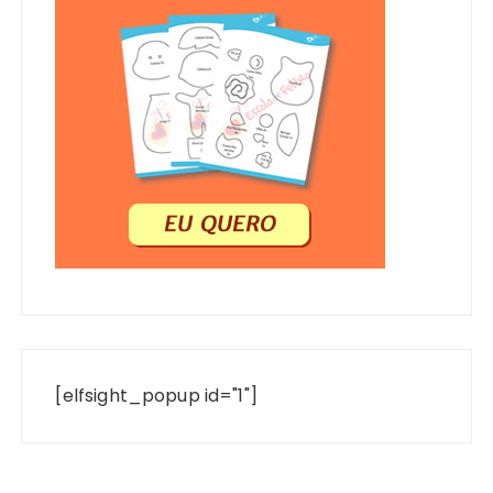
[elfsight_popup id="1"]