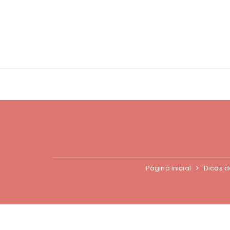
Ir
para
o
conteúdo
Página inicial
Dicas d