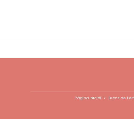
Ir
para
o
conteúdo
Página inicial
Dicas de Fel