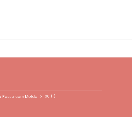
06 (1)
 a Passo com Molde