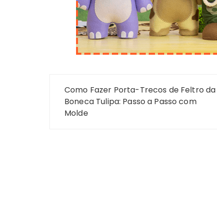
Navegação
Como Fazer Porta-Trecos de Feltro da
de
Boneca Tulipa: Passo a Passo com
Molde
Post