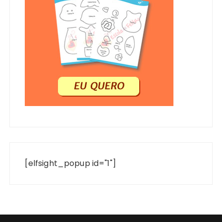
[elfsight_popup id="1"]