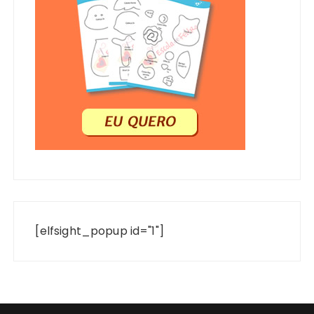
[elfsight_popup id="1"]