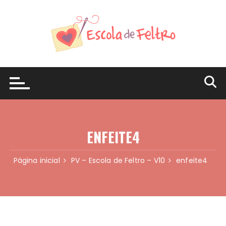
Ir
para
o
conteúdo
ENFEITE4
Página inicial
PV – Escola de Feltro – V10
enfeite4