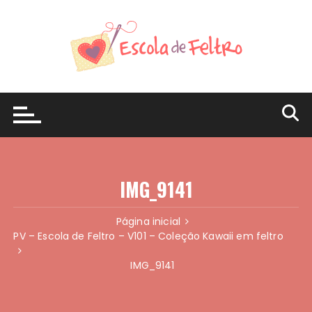
Ir
para
o
conteúdo
IMG_9141
Página inicial
PV – Escola de Feltro – V101 – Coleção Kawaii em feltro
IMG_9141