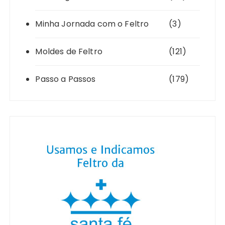
Minha Jornada com o Feltro
(3)
Moldes de Feltro
(121)
Passo a Passos
(179)