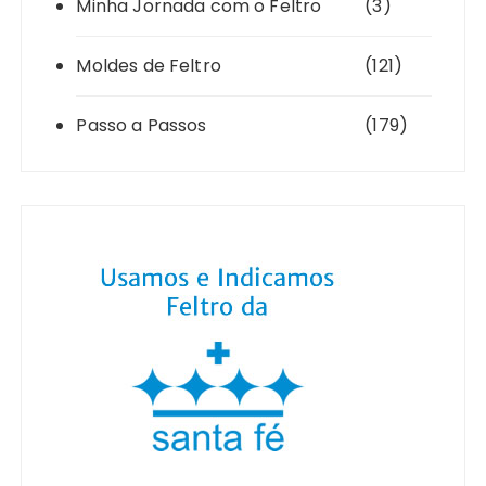
Minha Jornada com o Feltro
(3)
Moldes de Feltro
(121)
Passo a Passos
(179)