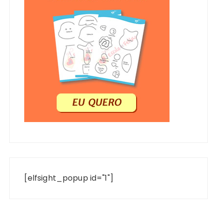
[elfsight_popup id="1"]