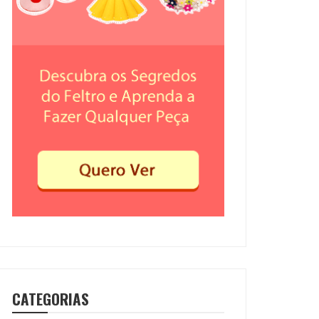
CATEGORIAS