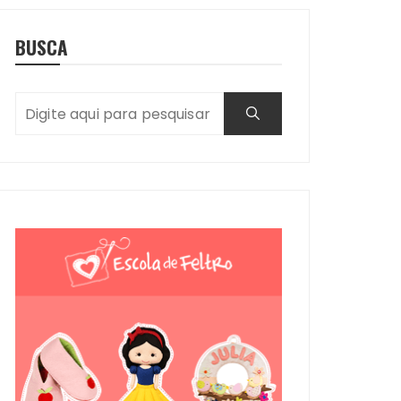
BUSCA