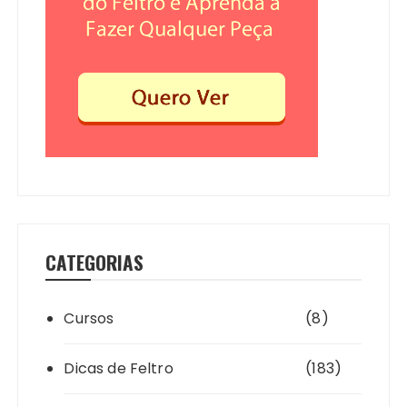
CATEGORIAS
Cursos
(8)
Dicas de Feltro
(183)