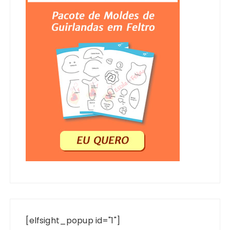
[elfsight_popup id="1"]