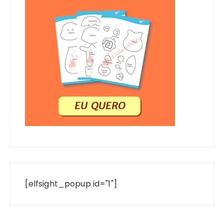
[elfsight_popup id="1"]