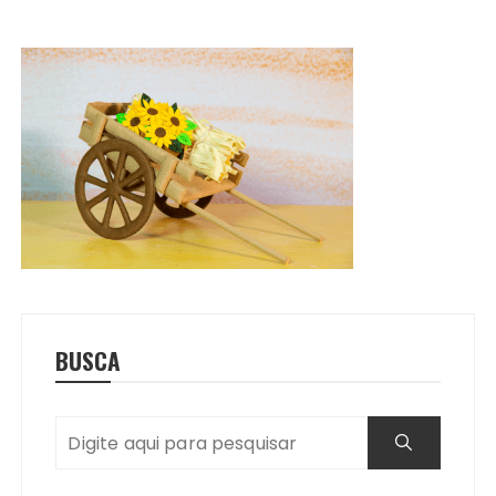
BUSCA