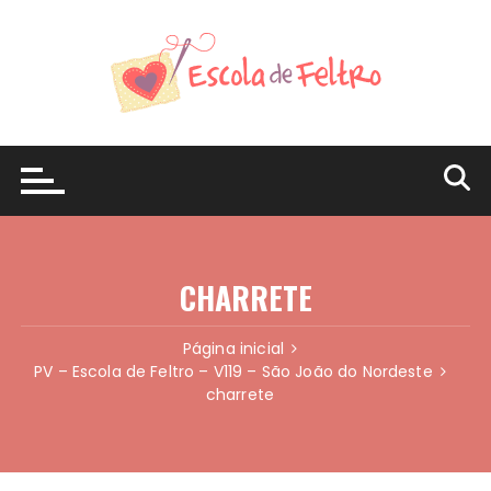
Ir
para
o
conteúdo
CHARRETE
Página inicial
PV – Escola de Feltro – V119 – São João do Nordeste
charrete