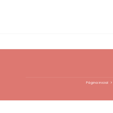
Ir
para
o
conteúdo
Página inicial