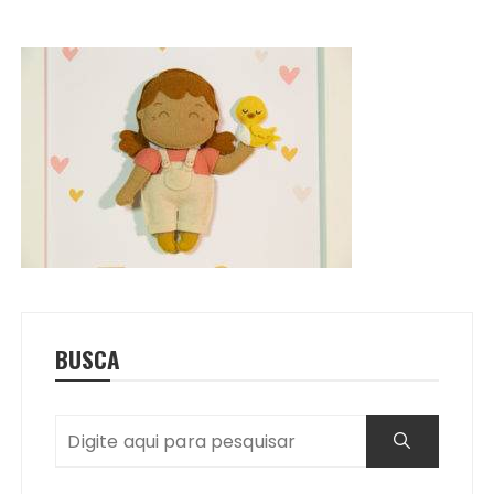
BUSCA