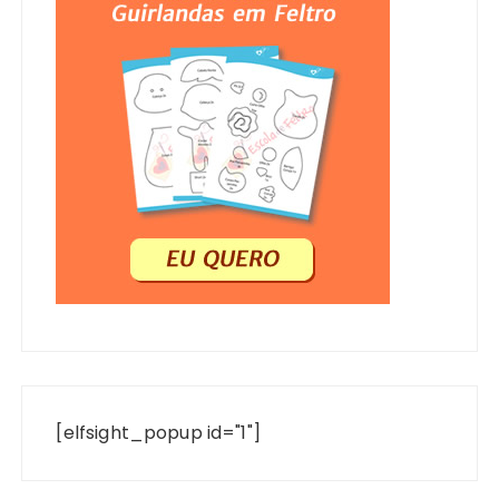
[elfsight_popup id="1"]